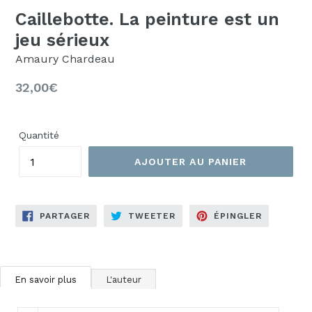
Caillebotte. La peinture est un
jeu sérieux
Amaury Chardeau
Prix
32,00€
régulier
Quantité
AJOUTER AU PANIER
PARTAGER
TWEETER
ÉPINGLER
PARTAGER
TWEETER
ÉPINGLER
SUR
SUR
SUR
FACEBOOK
TWITTER
PINTERES
En savoir plus
L'auteur