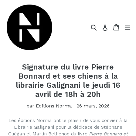
Passer
au
contenu
Recherche
Panier
dé
Se connect
Signature du livre Pierre
Bonnard et ses chiens à la
librairie Galignani le jeudi 16
avril de 18h à 20h
par Editions Norma
26 mars, 2026
Les éditions Norma ont le plaisir de vous convier à la
Librairie Galignani pour la dédicace de Stéphane
Guégan et Martin Bethenod du livre
Pierre Bonnard et