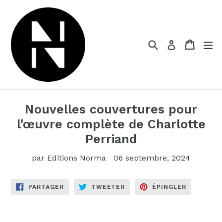
Passer
au
contenu
Recherche
Panier
dé
Se connect
Nouvelles couvertures pour
l'œuvre complète de Charlotte
Perriand
par Editions Norma
06 septembre, 2024
PARTAGER
TWEETER
ÉPINGLER
PARTAGER
TWEETER
ÉPINGLER
SUR
SUR
SUR
FACEBOOK
TWITTER
PINTERES